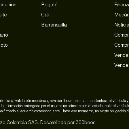
ineacion
Bogotá
Finanz
ite
Cali
Mecán
Barranquilla
Notici
arro
Compra
Moto
Compr
Vende 
Vende 
ón física, validación mecánica, revisión documental, antecedentes del vehículo y 
la información entregada por el usuario no coincide con el estado real del vehícul
 han firmado el acuerdo correspondiente. Hasta ese momento, no existe obligación
zo Colombia SAS. Desarollado por
300bees