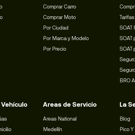
o
Comprar Carro
Compr
ro
Comprar Moto
Tarifa
Por Ciudad
SOAT 
Por Marca y Modelo
SOAT p
Por Precio
SOAT 
Seguro
Seguro
BRO A
 Vehículo
Areas de Servicio
La S
úas
Areas National
Blog
icilio
Medellín
Pico Y