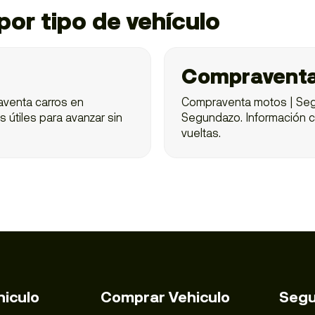
or tipo de vehículo
Compravent
venta carros en
Compraventa motos | Se
s útiles para avanzar sin
Segundazo. Información cla
vueltas.
hiculo
Comprar Vehiculo
Segu