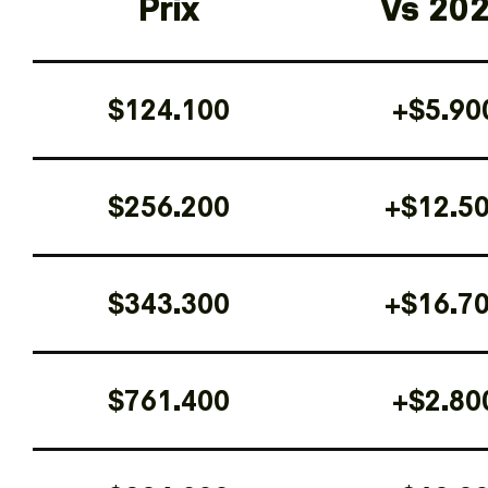
Prix
Vs 20
$124.100
+$5.90
$256.200
+$12.5
$343.300
+$16.7
$761.400
+$2.80