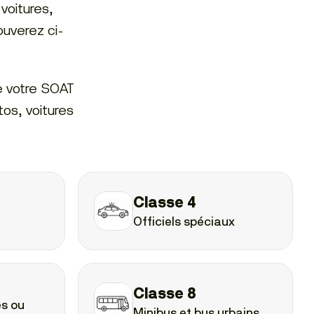
voitures,
rouverez ci-
e votre SOAT
tos, voitures
Classe 4
Officiels spéciaux
Classe 8
es ou
Minibus et bus urbains