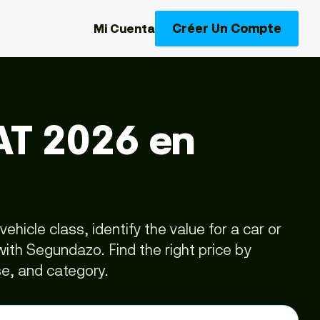
Créer Un Compte
Mi Cuenta
AT 2026 en
icle class, identify the value for a car or
with Segundazo. Find the right price by
se, and category.