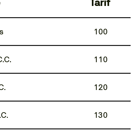
e
Tarif
s
100
.C.
110
C.
120
.C.
130