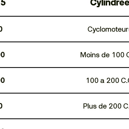
25
Cylindré
Cyclomoteur
0
Moins de 100 C
00
100 a 200 C.
00
Plus de 200 C
0