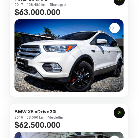
2017 - 108.486 km - Rionegro
$63.000.000
BMW X5 xDrive30i
2010 - 88.000 km - Medellin
$62.500.000