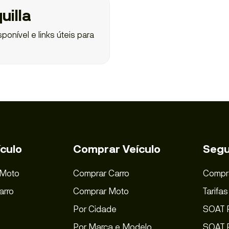
uilla
ponível e links úteis para
culo
Comprar Veículo
Segu
 Moto
Comprar Carro
Compr
arro
Comprar Moto
Tarifa
Por Cidade
SOAT 
Por Marca e Modelo
SOAT P