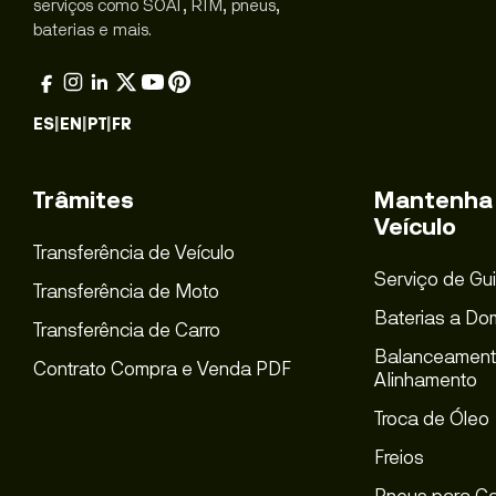
serviços como SOAT, RTM, pneus,
baterias e mais.
ES
|
EN
|
PT
|
FR
Trâmites
Mantenha
Veículo
Transferência de Veículo
Serviço de Gu
Transferência de Moto
Baterias a Dom
Transferência de Carro
Balanceament
Contrato Compra e Venda PDF
Alinhamento
Troca de Óleo
Freios
Pneus para Ca