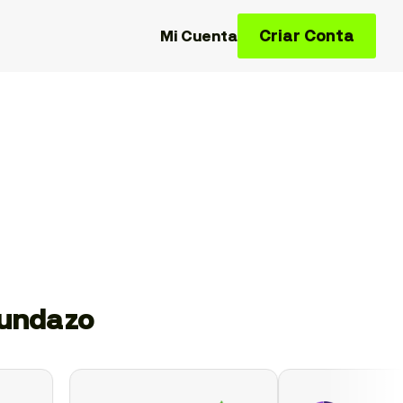
Criar Conta
Mi Cuenta
gundazo