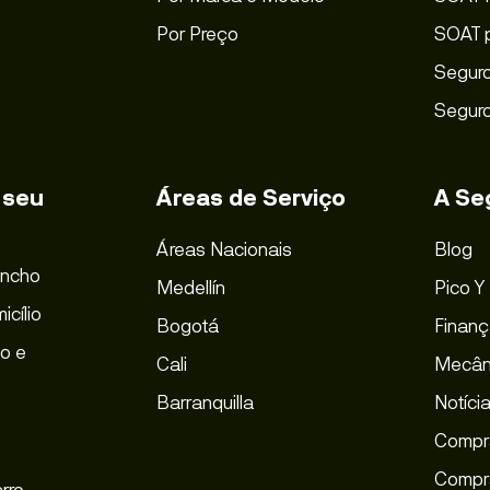
Por Preço
SOAT 
Seguro
Seguro
 seu
Áreas de Serviço
A Se
Áreas Nacionais
Blog
incho
Medellín
Pico Y
icílio
Bogotá
Finanç
o e
Cali
Mecân
Barranquilla
Notíci
Compr
Compr
rro