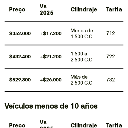
Vs
Preço
Cilindraje
Tarifa
2025
Menos de
$352.000
+$17.200
712
1.500 C.C
1.500 a
$432.400
+$21.200
722
2.500 C.C
Más de
$529.300
+$26.000
732
2.500 C.C
Veículos menos de 10 años
Vs
Preço
Cilindraje
Tarifa