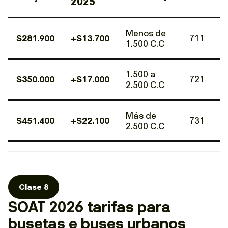
2025
Menos de
$281.900
+$13.700
711
1.500 C.C
1.500 a
$350.000
+$17.000
721
2.500 C.C
Más de
$451.400
+$22.100
731
2.500 C.C
Clase 8
SOAT 2026 tarifas para
busetas e buses urbanos