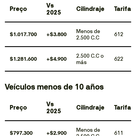
Vs
Preço
Cilindraje
Tarifa
2025
Menos de
$1.017.700
+$3.800
612
2.500 C.C
2.500 C.C o
$1.281.600
+$4.900
622
más
Veículos menos de 10 años
Vs
Preço
Cilindraje
Tarifa
2025
Menos de
$797.300
+$2.900
611