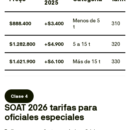
2025
Menos de 5
$888.400
+$3.400
310
t
$1.282.800
+$4.900
5 a 15 t
320
$1.621.900
+$6.100
Más de 15 t
330
Clase 4
SOAT 2026 tarifas para
oficiales especiales