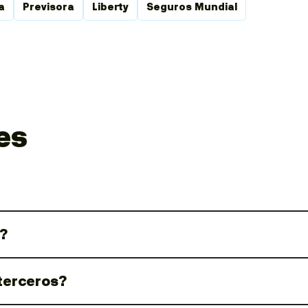
a
Previsora
Liberty
Seguros Mundial
es
T?
 terceros?