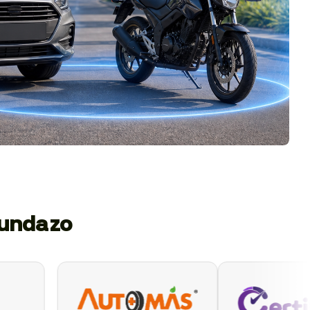
gundazo