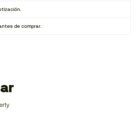
otización.
antes de comprar.
dar
erty