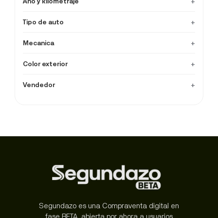
Año y kilometraje
+
Tipo de auto
+
Mecanica
+
Color exterior
+
Vendedor
+
Segundazo es una Compraventa digital en
fase BETA, abierta por ahora a usuarios