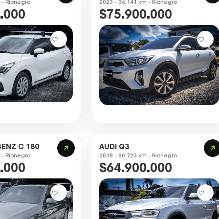
 - Rionegro
2023 - 36.141 km - Rionegro
.000
$75.900.000
ENZ C 180
AUDI Q3
 - Rionegro
2018 - 80.723 km - Rionegro
.000
$64.900.000