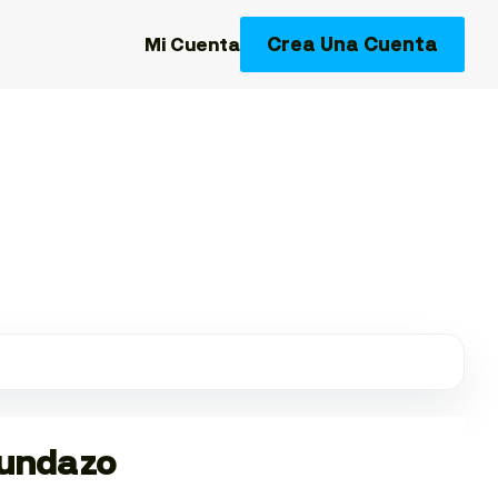
Crea Una Cuenta
Mi Cuenta
gundazo