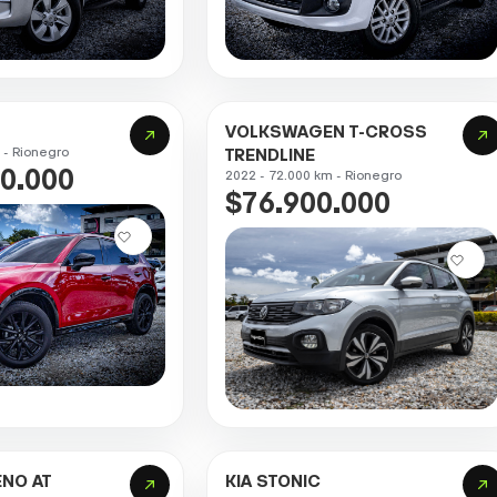
VOLKSWAGEN T-CROSS
 - Rionegro
TRENDLINE
0.000
2022 - 72.000 km - Rionegro
$76.900.000
ENO AT
KIA STONIC