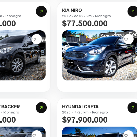
KIA NIRO
m - Rionegro
2019 - 66.022 km - Rionegro
.000
$77.500.000
TRACKER
HYUNDAI CRETA
 - Rionegro
2025 - 7720 km - Rionegro
.000
$97.900.000