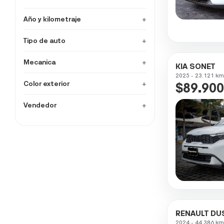
Año y kilometraje
+
Tipo de auto
+
Mecanica
+
KIA SONET
2025 - 23.121 km
Color exterior
+
$89.900
Vendedor
+
RENAULT DU
2024 - 44.386 km