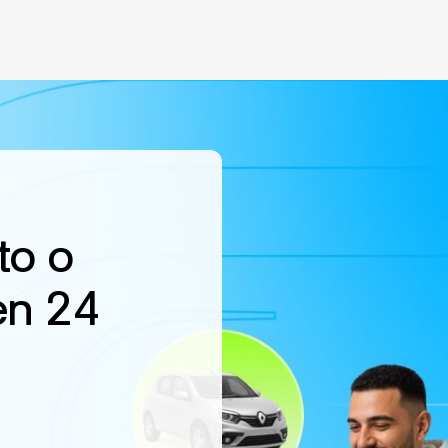
to o
en 24