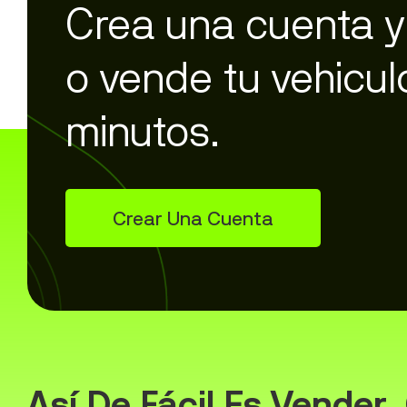
Crea una cuenta 
o vende tu vehicul
minutos.
Crear Una Cuenta
Así De Fácil Es Vender