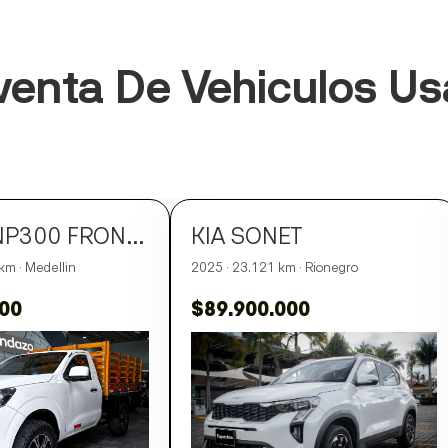
enta De Vehiculos U
NISSAN NP300 FRONTIER
KIA SONET
km · Medellin
2025 · 23.121 km · Rionegro
000
$89.900.000