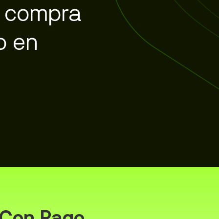
y compra
o en
, Con Pago