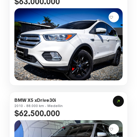
$63.000.000
BMW X5 xDrive30i
2010 - 88.000 km - Medellin
$62.500.000