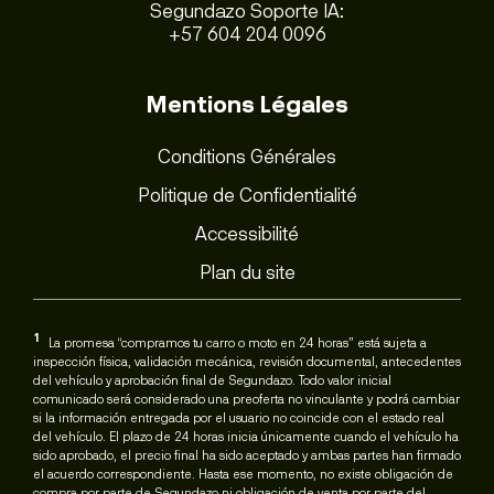
Segundazo Soporte IA:
+57 604 204 0096
Mentions Légales
Conditions Générales
Politique de Confidentialité
Accessibilité
Plan du site
1
La promesa “compramos tu carro o moto en 24 horas” está sujeta a
inspección física, validación mecánica, revisión documental, antecedentes
del vehículo y aprobación final de Segundazo. Todo valor inicial
comunicado será considerado una preoferta no vinculante y podrá cambiar
si la información entregada por el usuario no coincide con el estado real
del vehículo. El plazo de 24 horas inicia únicamente cuando el vehículo ha
sido aprobado, el precio final ha sido aceptado y ambas partes han firmado
el acuerdo correspondiente. Hasta ese momento, no existe obligación de
compra por parte de Segundazo ni obligación de venta por parte del