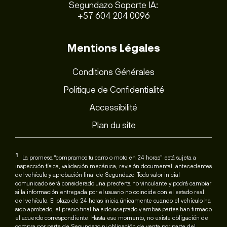
Segundazo Soporte IA:
+57 604 204 0096
Mentions Légales
Conditions Générales
Politique de Confidentialité
Accessibilité
Plan du site
1
La promesa “compramos tu carro o moto en 24 horas” está sujeta a
inspección física, validación mecánica, revisión documental, antecedentes
del vehículo y aprobación final de Segundazo. Todo valor inicial
comunicado será considerado una preoferta no vinculante y podrá cambiar
si la información entregada por el usuario no coincide con el estado real
del vehículo. El plazo de 24 horas inicia únicamente cuando el vehículo ha
sido aprobado, el precio final ha sido aceptado y ambas partes han firmado
el acuerdo correspondiente. Hasta ese momento, no existe obligación de
compra por parte de Segundazo ni obligación de venta por parte del