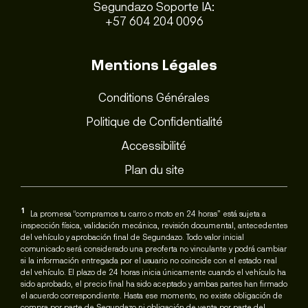
Segundazo Soporte IA:
+57 604 204 0096
Mentions Légales
Conditions Générales
Politique de Confidentialité
Accessibilité
Plan du site
1
La promesa “compramos tu carro o moto en 24 horas” está sujeta a
inspección física, validación mecánica, revisión documental, antecedentes
del vehículo y aprobación final de Segundazo. Todo valor inicial
comunicado será considerado una preoferta no vinculante y podrá cambiar
si la información entregada por el usuario no coincide con el estado real
del vehículo. El plazo de 24 horas inicia únicamente cuando el vehículo ha
sido aprobado, el precio final ha sido aceptado y ambas partes han firmado
el acuerdo correspondiente. Hasta ese momento, no existe obligación de
compra por parte de Segundazo ni obligación de venta por parte del