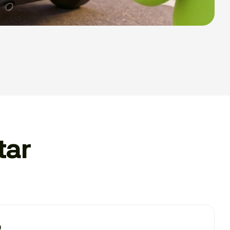
tar
o