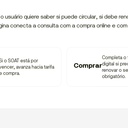
 usuário quiere saber si puede circular, si debe re
ágina conecta a consulta com a compra online e com 
Completa o 
Si o SOAT está por
digital si pre
Comprar
vencer, avanza hacia tarifa
renovar o s
e compra.
obrigatório.