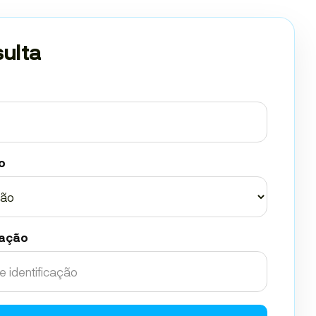
sulta
o
cação