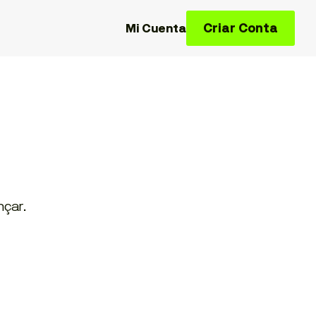
Criar Conta
Mi Cuenta
nçar.