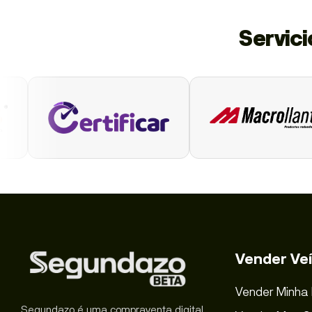
Servic
Vender Veí
Vender Minha
Segundazo é uma compraventa digital