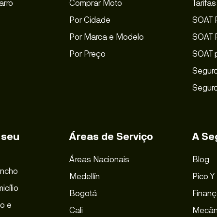
arro
Comprar Moto
Tarifa
Por Cidade
SOAT 
Por Marca e Modelo
SOAT P
Por Preço
SOAT 
Seguro
Seguro
 seu
Áreas de Serviço
A Se
Áreas Nacionais
Blog
incho
Medellín
Pico Y
icílio
Bogotá
Finanç
o e
Cali
Mecân