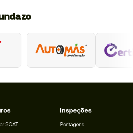
gundazo
ros
Inspeções
ar SOAT
Peritagens