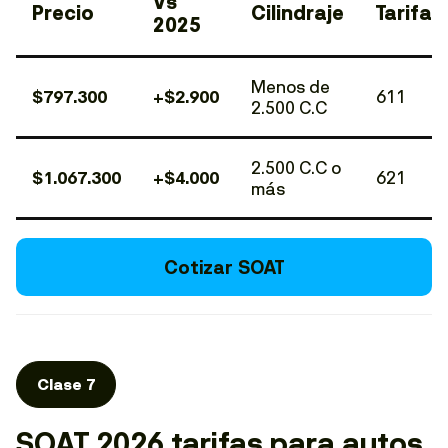
Vs
Precio
Cilindraje
Tarifa
2025
Menos de
$797.300
+$2.900
611
2.500 C.C
2.500 C.C o
$1.067.300
+$4.000
621
más
Cotizar SOAT
Clase 7
SOAT 2026 tarifas para autos