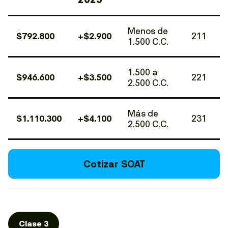
Menos de
$792.800
+$2.900
211
1.500 C.C.
1.500 a
$946.600
+$3.500
221
2.500 C.C.
Más de
$1.110.300
+$4.100
231
2.500 C.C.
Cotizar SOAT
Clase 3