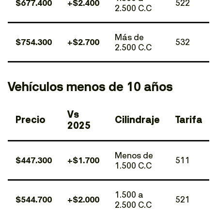
$677.400
+$2.400
522
2.500 C.C
Más de
$754.300
+$2.700
532
2.500 C.C
Vehículos menos de 10 años
Vs
Precio
Cilindraje
Tarifa
2025
Menos de
$447.300
+$1.700
511
1.500 C.C
1.500 a
$544.700
+$2.000
521
2.500 C.C