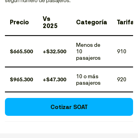
según número de pasajeros.
Vs
Precio
Categoría
Tarifa
2025
Menos de
$665.500
+$32.500
10
910
pasajeros
10 o más
$965.300
+$47.300
920
pasajeros
Cotizar SOAT