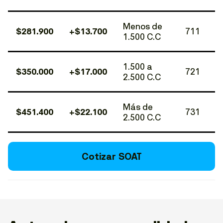
Menos de
$281.900
+$13.700
711
1.500 C.C
1.500 a
$350.000
+$17.000
721
2.500 C.C
Más de
$451.400
+$22.100
731
2.500 C.C
Cotizar SOAT