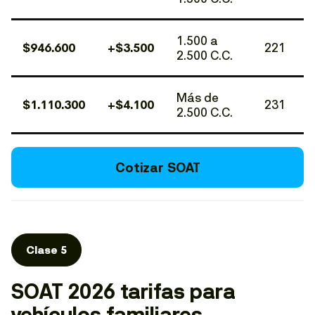
1.500 a
$946.600
+$3.500
221
2.500 C.C.
Más de
$1.110.300
+$4.100
231
2.500 C.C.
Cotizar SOAT
Clase 5
SOAT 2026 tarifas para