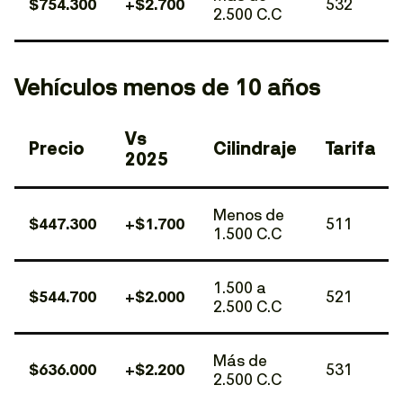
$754.300
+$2.700
532
2.500 C.C
Vehículos menos de 10 años
Vs
Precio
Cilindraje
Tarifa
2025
Menos de
$447.300
+$1.700
511
1.500 C.C
1.500 a
$544.700
+$2.000
521
2.500 C.C
Más de
$636.000
+$2.200
531
2.500 C.C