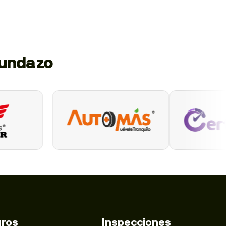
gundazo
ros
Inspecciones