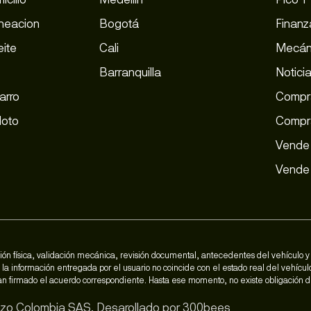
ineacion
Bogotá
Finanz
ite
Cali
Mecán
Barranquilla
Notici
arro
Compra
Moto
Compr
Vende 
Vende 
ón física, validación mecánica, revisión documental, antecedentes del vehículo y 
la información entregada por el usuario no coincide con el estado real del vehícul
 han firmado el acuerdo correspondiente. Hasta ese momento, no existe obligación
zo Colombia SAS. Desarollado por
300bees