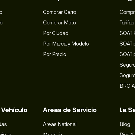
o
Comprar Carro
Compr
ro
Comprar Moto
Tarifa
Por Ciudad
SOAT 
Por Marca y Modelo
SOAT p
Por Precio
SOAT 
Seguro
Seguro
BRO A
 Vehículo
Areas de Servicio
La S
úas
Areas National
Blog
icilio
Medellín
Pico Y