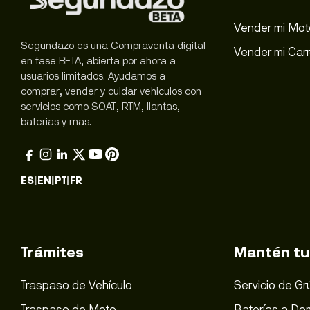
Vender mi Mot
Segundazo es una Compraventa digital
Vender mi Car
en fase BETA, abierta por ahora a
usuarios limitados. Ayudamos a
comprar, vender y cuidar vehiculos con
servicios como SOAT, RTM, llantas,
baterias y mas.
ES
|
EN
|
PT
|
FR
Trámites
Mantén tu
Traspaso de Vehículo
Servicio de Gr
Traspaso de Moto
Baterías a Dom