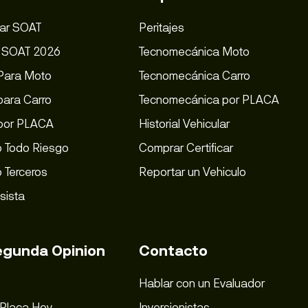
ar SOAT
Peritajes
s SOAT 2026
Tecnomecánica Moto
Para Moto
Tecnomecánica Carro
ara Carro
Tecnomecánica por PLACA
por PLACA
Historial Vehicular
 Todo Riesgo
Comprar Certificar
 Terceros
Reportar un Vehiculo
sista
egunda Opinion
Contacto
Hablar con un Evaluador
 Placa Hoy
Inversionistas