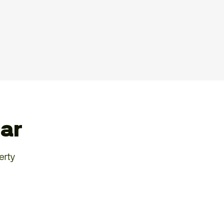
dar
erty