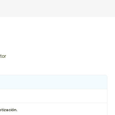
tor
otización.