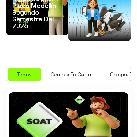
August 3, 2026
Placa Medellín
Segundo
Semestre Del
2026
Todos
Compra Tu Carro
Compra Tu