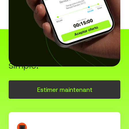
Vendre votre voiture ou
moto à Medellín est aussi
simple.
Estimer maintenant
▣