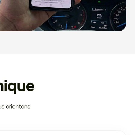
nique
us orientons