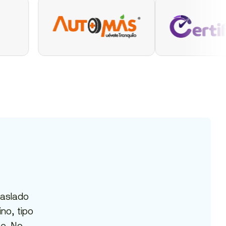
raslado
ino, tipo
te. No