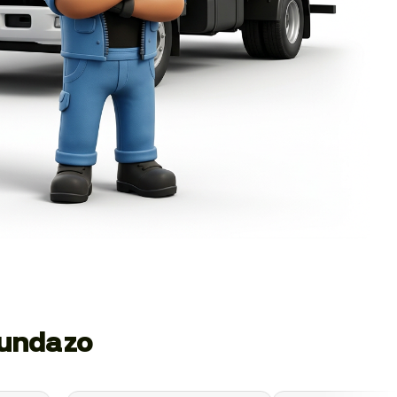
gundazo