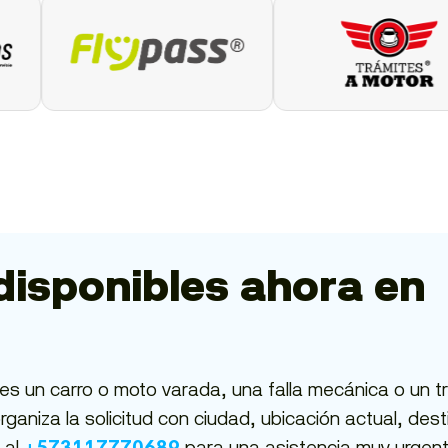
disponibles ahora en
es un carro o moto varada, una falla mecánica o un t
ganiza la solicitud con ciudad, ubicación actual, dest
 al
para una asistencia muy urgen
+573117770689