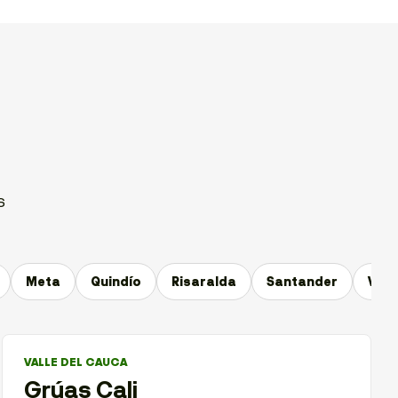
s
Meta
Quindío
Risaralda
Santander
Vall
VALLE DEL CAUCA
Grúas Cali