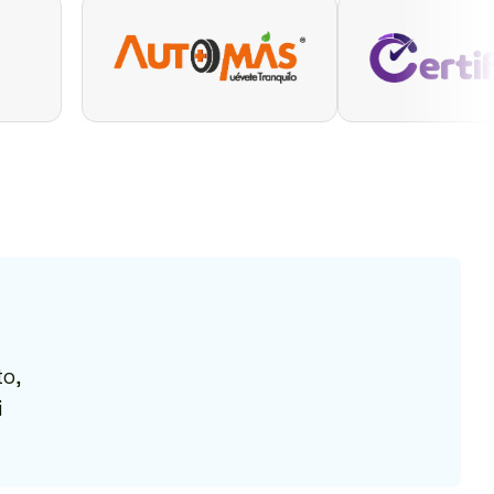
to,
i