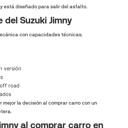
ny está diseñado para salir del asfalto.
e del Suzuki Jimny
mecánica con capacidades técnicas.
o
n versión
es
off road
vados
r mejor la decisión al comprar carro con un
tera.
Jimny al comprar carro en