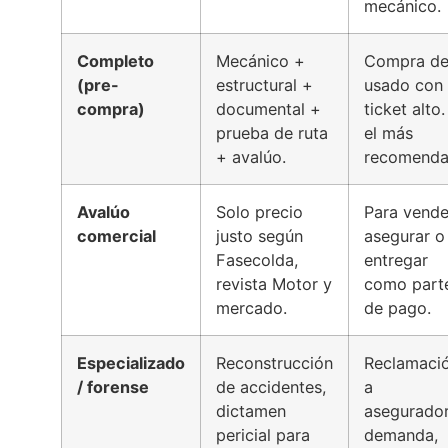
mecánico.
Completo
Mecánico +
Compra d
(pre-
estructural +
usado con
compra)
documental +
ticket alto.
prueba de ruta
el más
+ avalúo.
recomenda
Avalúo
Solo precio
Para vende
comercial
justo según
asegurar o
Fasecolda,
entregar
revista Motor y
como part
mercado.
de pago.
Especializado
Reconstrucción
Reclamaci
/ forense
de accidentes,
a
dictamen
asegurador
pericial para
demanda,