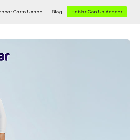
ender Carro Usado
Blog
Hablar Con Un Asesor