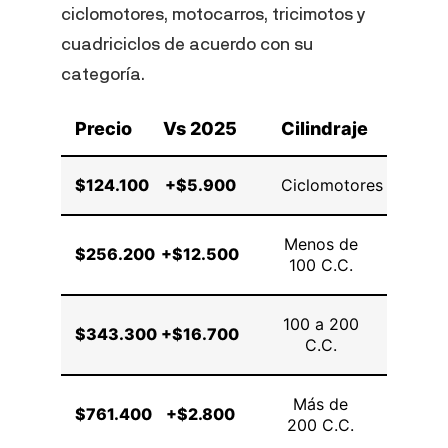
ciclomotores, motocarros, tricimotos y
cuadriciclos de acuerdo con su
categoría.
Precio
Vs 2025
Cilindraje
Tarif
$124.100
+$5.900
Ciclomotores
100
Menos de
$256.200
+$12.500
110
100 C.C.
100 a 200
$343.300
+$16.700
120
C.C.
Más de
$761.400
+$2.800
130
200 C.C.