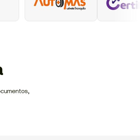
a
documentos,